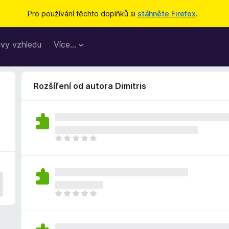
Pro používání těchto doplňků si
stáhněte Firefox
.
vy vzhledu
Více…
Rozšíření od autora Dimitris
Z
a
t
í
m
n
Z
e
a
h
t
o
í