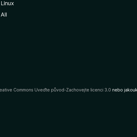
Linux
All
eative Commons Uveďte původ-Zachovejte licenci 3.0
nebo jakouko