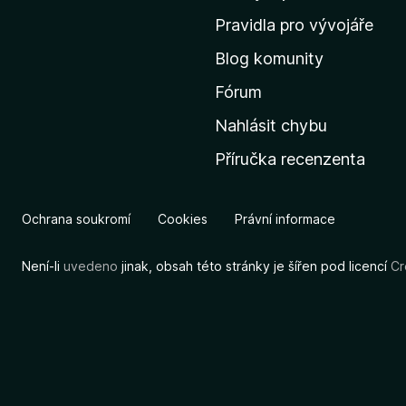
m
Pravidla pro vývojáře
o
Blog komunity
v
s
Fórum
k
Nahlásit chybu
o
Příručka recenzenta
u
s
t
Ochrana soukromí
Cookies
Právní informace
r
á
Není-li
uvedeno
jinak, obsah této stránky je šířen pod licencí
Cr
n
k
u
M
o