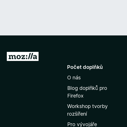
P
ř
Počet doplňků
e
O nás
j
í
Blog doplňků pro
t
Firefox
n
Workshop tvorby
a
rozšíření
d
o
Pro vývojáře