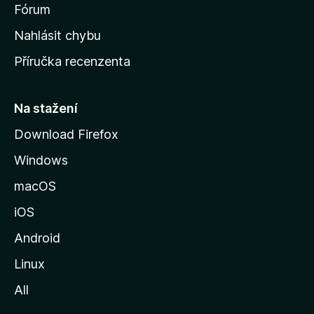
s
Fórum
k
Nahlásit chybu
o
Příručka recenzenta
u
s
t
Na stažení
r
Download Firefox
á
Windows
n
k
macOS
u
iOS
M
o
Android
z
Linux
i
All
l
l