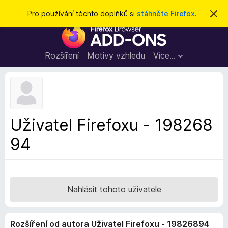
H
Přihlásit se
Pro používání těchto doplňků si
stáhněte Firefox
.
S
k
l
D
r
e
ý
o
t
d
p
Rozšíření
Motivy vzhledu
Více…
a
l
t
ň
k
y
d
Uživatel Firefoxu - 198268
o
94
p
r
o
h
l
Nahlásit tohoto uživatele
í
ž
Rozšíření od autora Uživatel Firefoxu - 19826894
e