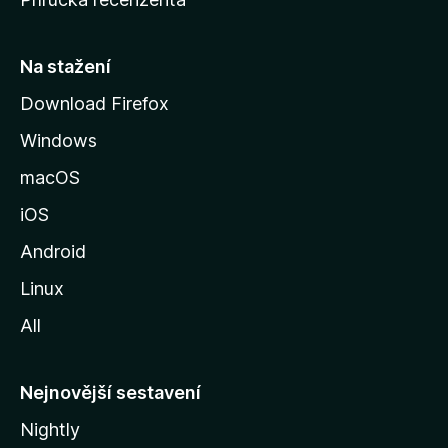
u
s
t
Na stažení
r
Download Firefox
á
Windows
n
k
macOS
u
iOS
M
o
Android
z
Linux
i
All
l
l
y
Nejnovější sestavení
Nightly