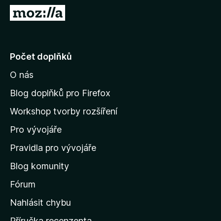
č
P
e
ř
F
e
i
j
Počet doplňků
r
í
e
O nás
t
f
n
o
Blog doplňků pro Firefox
x
a
Workshop tvorby rozšíření
d
Pro vývojáře
o
m
Pravidla pro vývojáře
o
Blog komunity
v
s
Fórum
k
Nahlásit chybu
o
Příručka recenzenta