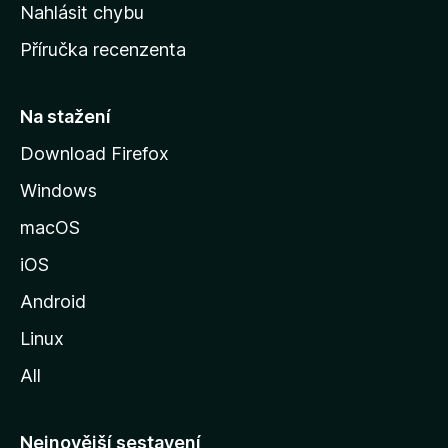
k
Nahlásit chybu
o
Příručka recenzenta
u
s
t
Na stažení
r
Download Firefox
á
Windows
n
k
macOS
u
iOS
M
o
Android
z
Linux
i
All
l
l
y
Nejnovější sestavení