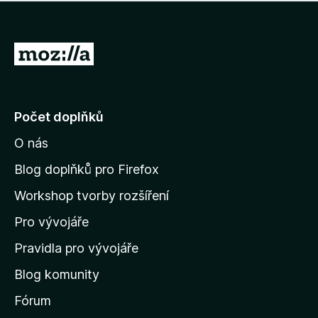
í
d
o
m
n
n
o
e
P
c
h
e
ř
o
n
e
d
o
n
j
Počet doplňků
o
í
c
O nás
t
e
n
n
Blog doplňků pro Firefox
o
a
Workshop tvorby rozšíření
d
Pro vývojáře
o
m
Pravidla pro vývojáře
o
Blog komunity
v
s
Fórum