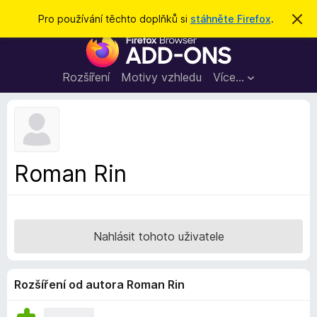
H
Přihlásit se
Pro používání těchto doplňků si
stáhněte Firefox
.
S
k
l
D
r
e
ý
o
t
d
p
Rozšíření
Motivy vzhledu
Více…
a
l
t
ň
k
y
d
Roman Rin
o
p
r
o
Nahlásit tohoto uživatele
h
l
í
Rozšíření od autora Roman Rin
ž
e