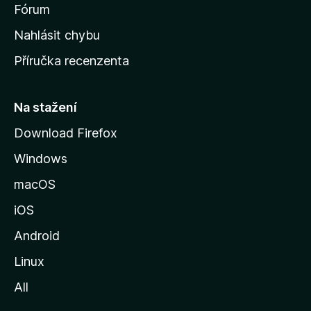
s
Fórum
k
Nahlásit chybu
o
Příručka recenzenta
u
s
t
Na stažení
r
Download Firefox
á
Windows
n
k
macOS
u
iOS
M
o
Android
z
Linux
i
All
l
l