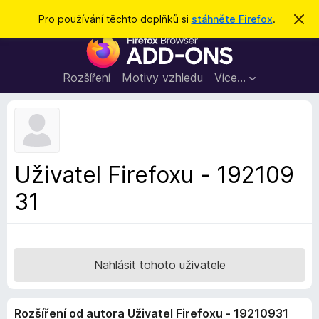
H
Přihlásit se
Pro používání těchto doplňků si
stáhněte Firefox
.
S
k
l
D
r
e
ý
o
t
d
p
Rozšíření
Motivy vzhledu
Více…
a
l
t
ň
k
y
d
Uživatel Firefoxu - 192109
o
31
p
r
o
h
l
Nahlásit tohoto uživatele
í
ž
Rozšíření od autora Uživatel Firefoxu - 19210931
e