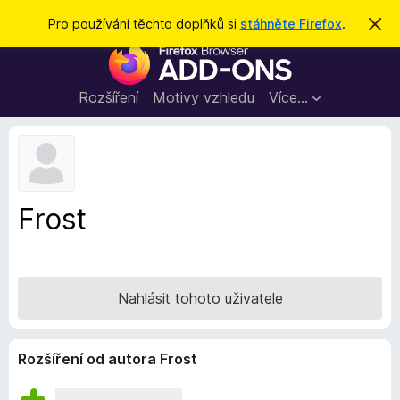
H
Přihlásit se
Pro používání těchto doplňků si
stáhněte Firefox
.
S
k
l
D
r
e
ý
o
t
d
p
Rozšíření
Motivy vzhledu
Více…
a
l
t
ň
k
y
d
Frost
o
p
r
o
Nahlásit tohoto uživatele
h
l
í
Rozšíření od autora Frost
ž
e