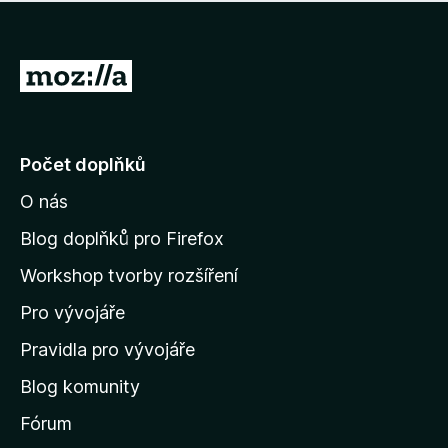
í
d
o
m
n
n
o
e
P
c
h
e
ř
o
n
e
d
o
n
j
Počet doplňků
o
í
c
O nás
t
e
n
n
Blog doplňků pro Firefox
o
a
Workshop tvorby rozšíření
d
Pro vývojáře
o
m
Pravidla pro vývojáře
o
Blog komunity
v
s
Fórum