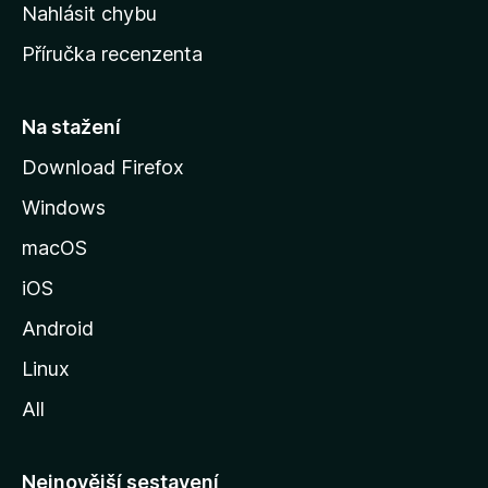
k
Nahlásit chybu
o
Příručka recenzenta
u
s
t
Na stažení
r
Download Firefox
á
Windows
n
k
macOS
u
iOS
M
o
Android
z
Linux
i
All
l
l
y
Nejnovější sestavení