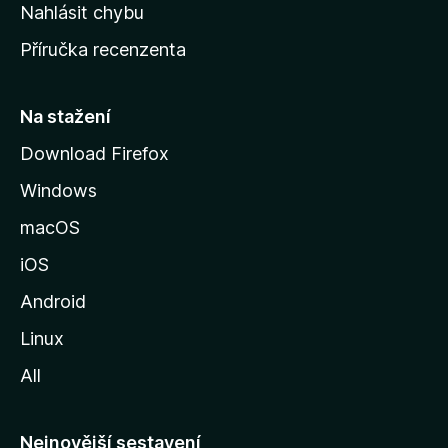
k
Nahlásit chybu
o
Příručka recenzenta
u
s
t
Na stažení
r
Download Firefox
á
Windows
n
k
macOS
u
iOS
M
o
Android
z
Linux
i
All
l
l
y
Nejnovější sestavení