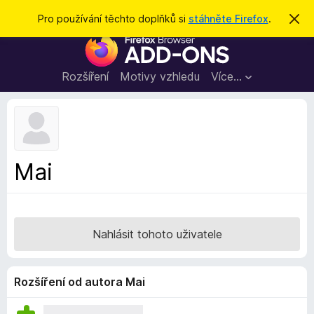
H
Přihlásit se
Pro používání těchto doplňků si
stáhněte Firefox
.
S
k
l
D
r
e
ý
o
t
d
p
Rozšíření
Motivy vzhledu
Více…
a
l
t
ň
k
y
d
Mai
o
p
r
o
Nahlásit tohoto uživatele
h
l
í
Rozšíření od autora Mai
ž
e