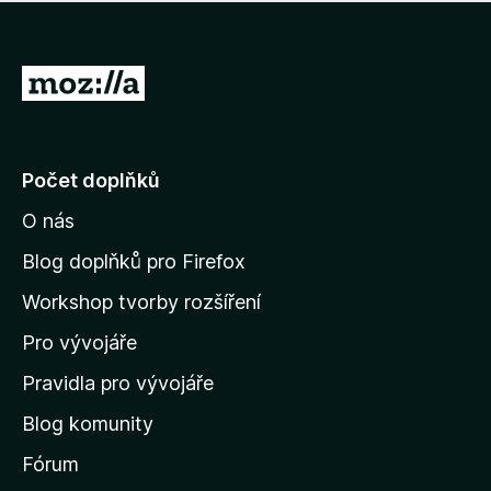
í
d
o
m
n
n
o
e
P
c
h
e
ř
o
n
e
d
o
n
j
Počet doplňků
o
í
c
O nás
t
e
n
n
Blog doplňků pro Firefox
o
a
Workshop tvorby rozšíření
d
Pro vývojáře
o
m
Pravidla pro vývojáře
o
Blog komunity
v
s
Fórum