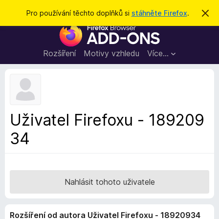
H
Přihlásit se
Pro používání těchto doplňků si
stáhněte Firefox
.
S
k
l
D
r
e
ý
o
t
d
p
Rozšíření
Motivy vzhledu
Více…
a
l
t
ň
k
y
d
Uživatel Firefoxu - 189209
o
34
p
r
o
h
l
Nahlásit tohoto uživatele
í
ž
Rozšíření od autora Uživatel Firefoxu - 18920934
e