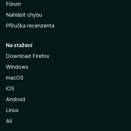
s
Fórum
k
Nahlásit chybu
o
Příručka recenzenta
u
s
t
Na stažení
r
Download Firefox
á
Windows
n
k
macOS
u
iOS
M
o
Android
z
Linux
i
All
l
l