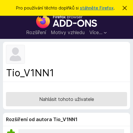
H
Přihlásit se
Pro používání těchto doplňků si
stáhněte Firefox
.
S
k
l
D
r
e
ý
o
t
d
p
Rozšíření
Motivy vzhledu
Více…
a
l
t
ň
k
y
d
Tio_V1NN1
o
p
r
o
Nahlásit tohoto uživatele
h
l
í
Rozšíření od autora Tio_V1NN1
ž
e