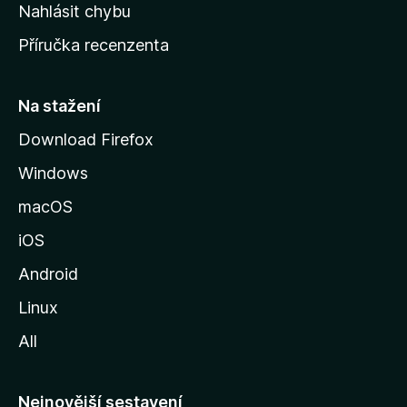
k
Nahlásit chybu
o
Příručka recenzenta
u
s
t
Na stažení
r
Download Firefox
á
Windows
n
k
macOS
u
iOS
M
o
Android
z
Linux
i
All
l
l
y
Nejnovější sestavení