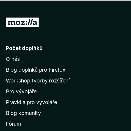
í
d
o
m
n
n
o
e
P
c
h
e
ř
o
n
e
d
o
n
j
Počet doplňků
o
í
c
O nás
t
e
n
n
Blog doplňků pro Firefox
o
a
Workshop tvorby rozšíření
d
Pro vývojáře
o
m
Pravidla pro vývojáře
o
Blog komunity
v
s
Fórum