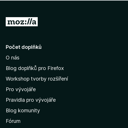
í
d
o
m
n
n
o
e
P
c
h
e
ř
o
n
e
d
o
n
j
Počet doplňků
o
í
c
O nás
t
e
n
n
Blog doplňků pro Firefox
o
a
Workshop tvorby rozšíření
d
Pro vývojáře
o
m
Pravidla pro vývojáře
o
Blog komunity
v
s
Fórum