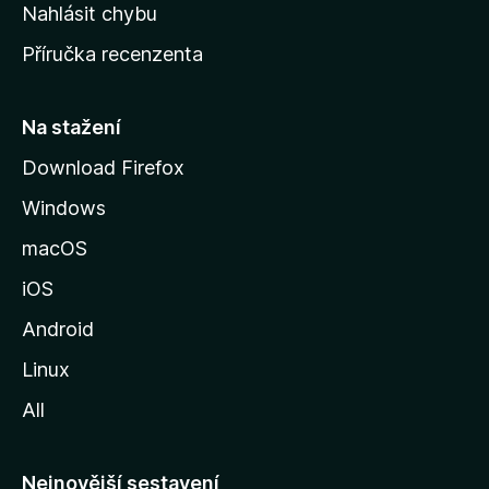
k
Nahlásit chybu
o
Příručka recenzenta
u
s
t
Na stažení
r
Download Firefox
á
Windows
n
k
macOS
u
iOS
M
o
Android
z
Linux
i
All
l
l
y
Nejnovější sestavení