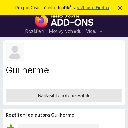
H
Přihlásit se
Pro používání těchto doplňků si
stáhněte Firefox
.
S
k
l
D
r
e
ý
o
t
d
p
Rozšíření
Motivy vzhledu
Více…
a
l
t
ň
k
y
d
Guilherme
o
p
r
o
Nahlásit tohoto uživatele
h
l
í
Rozšíření od autora Guilherme
ž
e