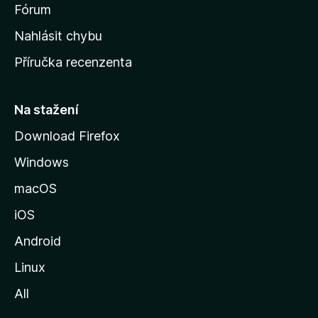
s
Fórum
k
Nahlásit chybu
o
Příručka recenzenta
u
s
t
Na stažení
r
Download Firefox
á
Windows
n
k
macOS
u
iOS
M
o
Android
z
Linux
i
All
l
l