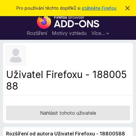
H
Přihlásit se
Pro používání těchto doplňků si
stáhněte Firefox
.
S
k
l
D
r
e
ý
o
t
d
p
Rozšíření
Motivy vzhledu
Více…
a
l
t
ň
k
y
d
Uživatel Firefoxu - 188005
o
88
p
r
o
h
l
Nahlásit tohoto uživatele
í
ž
Rozšíření od autora Uživatel Firefoxu - 18800588
e