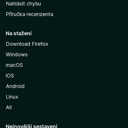
k
Nahlásit chybu
o
Příručka recenzenta
u
s
t
Na stažení
r
Download Firefox
á
Windows
n
k
macOS
u
iOS
M
o
Android
z
Linux
i
All
l
l
y
Nejnovější sestavení