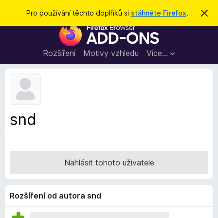
H
Přihlásit se
Pro používání těchto doplňků si
stáhněte Firefox
.
S
k
l
D
r
e
ý
o
t
d
p
Rozšíření
Motivy vzhledu
Více…
a
l
t
ň
k
y
d
snd
o
p
r
o
Nahlásit tohoto uživatele
h
l
í
Rozšíření od autora snd
ž
e