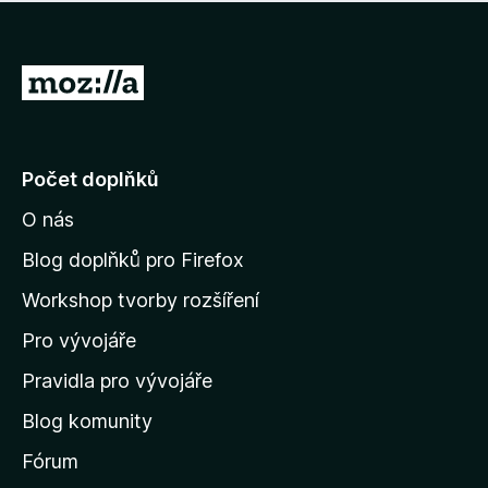
í
d
o
m
n
n
o
e
P
c
h
e
ř
o
n
e
d
o
n
j
Počet doplňků
o
í
c
O nás
t
e
n
n
Blog doplňků pro Firefox
o
a
Workshop tvorby rozšíření
d
Pro vývojáře
o
m
Pravidla pro vývojáře
o
Blog komunity
v
s
Fórum