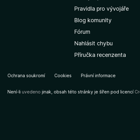
m
Pravidla pro vývojáře
o
Blog komunity
v
s
Fórum
k
Nahlásit chybu
o
Příručka recenzenta
u
s
t
Ochrana soukromí
Cookies
Právní informace
r
á
Není-li
uvedeno
jinak, obsah této stránky je šířen pod licencí
Cr
n
k
u
M
o