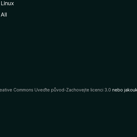
Linux
All
eative Commons Uveďte původ-Zachovejte licenci 3.0
nebo jakouko