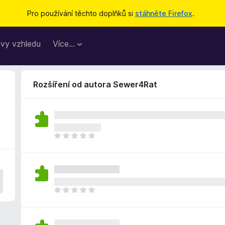
Pro používání těchto doplňků si
stáhněte Firefox
.
vy vzhledu
Více…
Rozšíření od autora Sewer4Rat
Z
a
t
í
m
n
Z
e
a
h
t
o
í