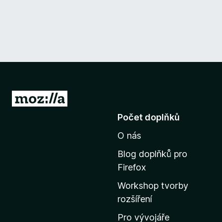
P
ř
Počet doplňků
e
O nás
j
í
Blog doplňků pro
t
Firefox
n
Workshop tvorby
a
rozšíření
d
o
Pro vývojáře