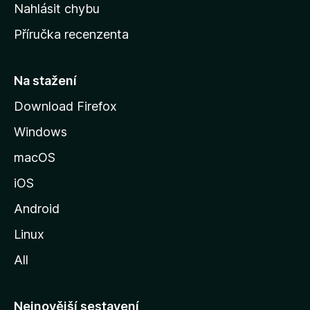
k
Nahlásit chybu
o
Příručka recenzenta
u
s
t
Na stažení
r
Download Firefox
á
Windows
n
k
macOS
u
iOS
M
o
Android
z
Linux
i
All
l
l
y
Nejnovější sestavení