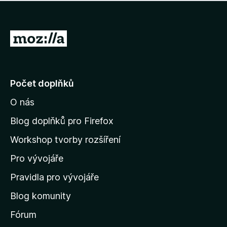
í
d
o
m
n
n
o
e
P
c
h
e
ř
o
n
e
d
o
n
j
Počet doplňků
o
í
c
O nás
t
e
n
n
Blog doplňků pro Firefox
o
a
Workshop tvorby rozšíření
d
Pro vývojáře
o
m
Pravidla pro vývojáře
o
Blog komunity
v
s
Fórum