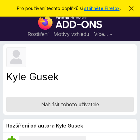
H
Přihlásit se
Pro používání těchto doplňků si
stáhněte Firefox
.
S
k
l
D
r
e
ý
o
t
d
p
Rozšíření
Motivy vzhledu
Více…
a
l
t
ň
k
y
d
Kyle Gusek
o
p
r
o
Nahlásit tohoto uživatele
h
l
í
Rozšíření od autora Kyle Gusek
ž
e