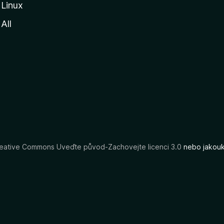
Linux
All
eative Commons Uveďte původ-Zachovejte licenci 3.0
nebo jakouko