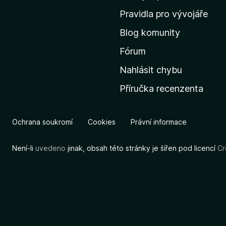
m
Pravidla pro vývojáře
o
Blog komunity
v
s
Fórum
k
Nahlásit chybu
o
Příručka recenzenta
u
s
t
Ochrana soukromí
Cookies
Právní informace
r
á
Není-li
uvedeno
jinak, obsah této stránky je šířen pod licencí
Cr
n
k
u
M
o