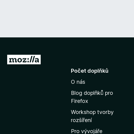
P
ř
Počet doplňků
e
O nás
j
í
Blog doplňků pro
t
Firefox
n
Workshop tvorby
a
rozšíření
d
o
Pro vývojáře