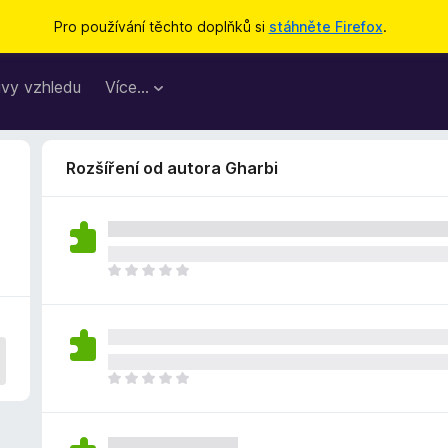
Pro používání těchto doplňků si
stáhněte Firefox
.
vy vzhledu
Více…
Rozšíření od autora Gharbi
Z
a
t
í
m
n
Z
e
a
h
t
o
í