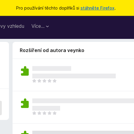
Pro používání těchto doplňků si
stáhněte Firefox
.
vy vzhledu
Více…
Rozšíření od autora veynko
Z
a
t
í
m
n
Z
e
a
h
t
o
í