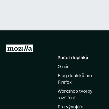
P
ř
Počet doplňků
e
O nás
j
í
Blog doplňků pro
t
Firefox
n
Workshop tvorby
a
rozšíření
d
o
Pro vývojáře