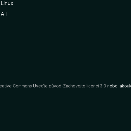
Linux
All
eative Commons Uveďte původ-Zachovejte licenci 3.0
nebo jakouko