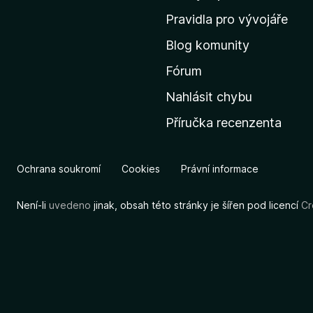
m
Pravidla pro vývojáře
o
Blog komunity
v
s
Fórum
k
Nahlásit chybu
o
Příručka recenzenta
u
s
t
Ochrana soukromí
Cookies
Právní informace
r
á
Není-li
uvedeno
jinak, obsah této stránky je šířen pod licencí
Cr
n
k
u
M
o