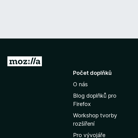
P
ř
Počet doplňků
e
O nás
j
í
Blog doplňků pro
t
Firefox
n
Workshop tvorby
a
rozšíření
d
o
Pro vývojáře