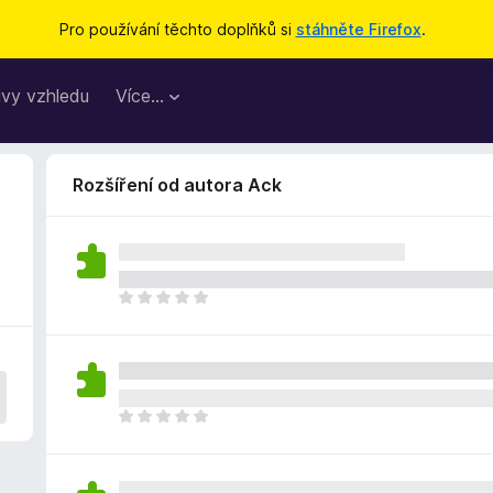
Pro používání těchto doplňků si
stáhněte Firefox
.
vy vzhledu
Více…
Rozšíření od autora Ack
Z
a
t
í
m
n
Z
e
a
h
t
o
í