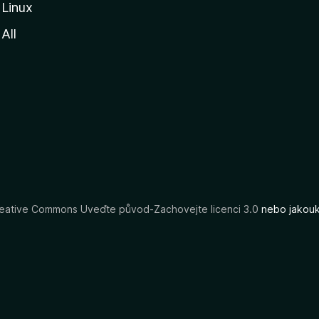
Linux
All
eative Commons Uveďte původ-Zachovejte licenci 3.0
nebo jakouko