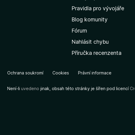
m
Pravidla pro vývojáře
o
Blog komunity
v
s
Fórum
k
Nahlásit chybu
o
Příručka recenzenta
u
s
t
Ochrana soukromí
Cookies
Právní informace
r
á
Není-li
uvedeno
jinak, obsah této stránky je šířen pod licencí
Cr
n
k
u
M
o