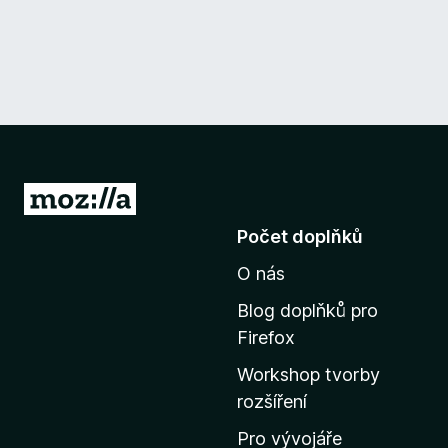
P
ř
Počet doplňků
e
O nás
j
í
Blog doplňků pro
t
Firefox
n
Workshop tvorby
a
rozšíření
d
o
Pro vývojáře