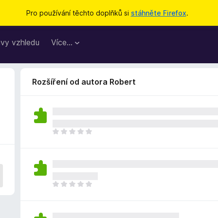
Pro používání těchto doplňků si
stáhněte Firefox
.
vy vzhledu
Více…
Rozšíření od autora Robert
Z
a
t
í
m
n
Z
e
a
h
t
o
í