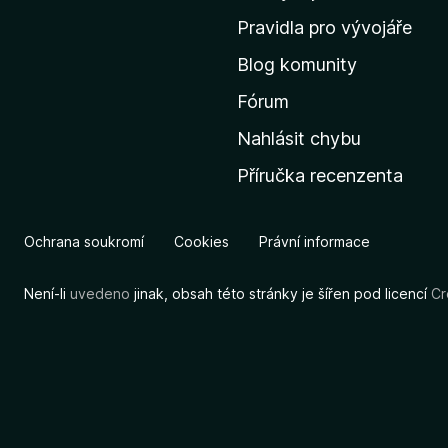
m
Pravidla pro vývojáře
o
Blog komunity
v
s
Fórum
k
Nahlásit chybu
o
Příručka recenzenta
u
s
t
Ochrana soukromí
Cookies
Právní informace
r
á
Není-li
uvedeno
jinak, obsah této stránky je šířen pod licencí
Cr
n
k
u
M
o