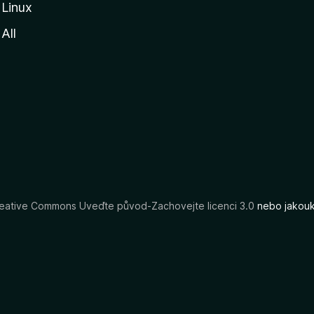
Linux
All
eative Commons Uveďte původ-Zachovejte licenci 3.0
nebo jakouko