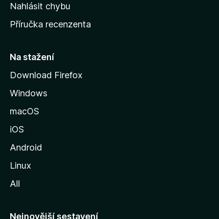
k
Nahlásit chybu
o
Příručka recenzenta
u
s
t
Na stažení
r
Download Firefox
á
Windows
n
k
macOS
u
iOS
M
o
Android
z
Linux
i
All
l
l
y
Nejnovější sestavení