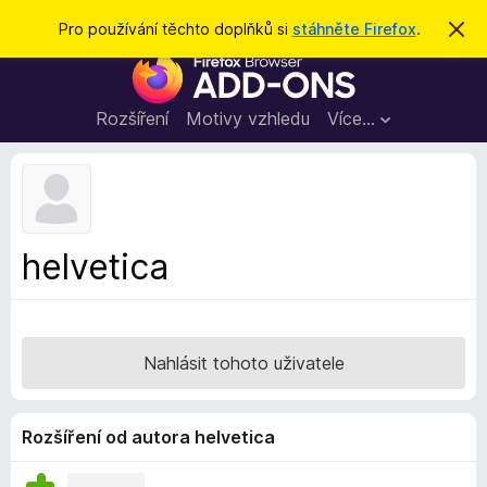
H
Přihlásit se
Pro používání těchto doplňků si
stáhněte Firefox
.
S
k
l
D
r
e
ý
o
t
d
p
Rozšíření
Motivy vzhledu
Více…
a
l
t
ň
k
y
d
helvetica
o
p
r
o
Nahlásit tohoto uživatele
h
l
í
Rozšíření od autora helvetica
ž
e