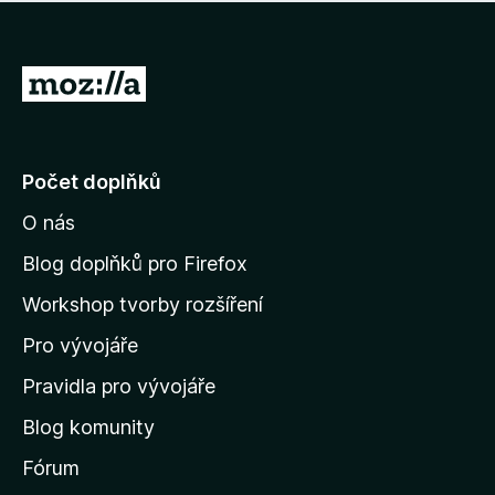
í
d
o
m
n
n
o
e
P
c
h
e
ř
o
n
e
d
o
n
j
Počet doplňků
o
í
c
O nás
t
e
n
n
Blog doplňků pro Firefox
o
a
Workshop tvorby rozšíření
d
Pro vývojáře
o
m
Pravidla pro vývojáře
o
Blog komunity
v
s
Fórum