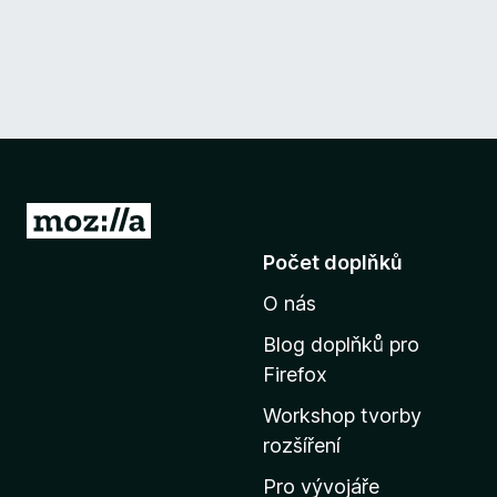
P
ř
Počet doplňků
e
O nás
j
í
Blog doplňků pro
t
Firefox
n
Workshop tvorby
a
rozšíření
d
o
Pro vývojáře