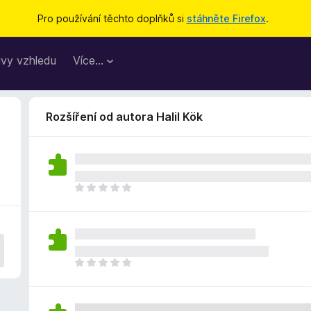
Pro používání těchto doplňků si
stáhněte Firefox
.
vy vzhledu
Více…
Rozšíření od autora Halil Kök
Z
a
t
í
m
n
Z
e
a
h
t
o
í