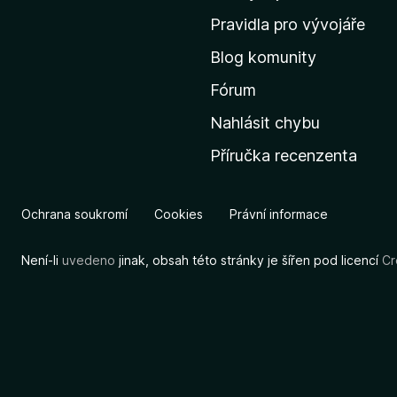
m
Pravidla pro vývojáře
o
Blog komunity
v
s
Fórum
k
Nahlásit chybu
o
Příručka recenzenta
u
s
t
Ochrana soukromí
Cookies
Právní informace
r
á
Není-li
uvedeno
jinak, obsah této stránky je šířen pod licencí
Cr
n
k
u
M
o