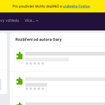
Pro používání těchto doplňků si
stáhněte Firefox
.
vy vzhledu
Více…
Rozšíření od autora Gary
Z
a
t
í
m
n
Z
e
a
h
t
o
í