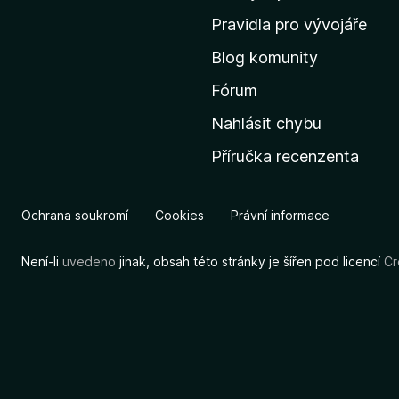
m
Pravidla pro vývojáře
o
Blog komunity
v
s
Fórum
k
Nahlásit chybu
o
Příručka recenzenta
u
s
t
Ochrana soukromí
Cookies
Právní informace
r
á
Není-li
uvedeno
jinak, obsah této stránky je šířen pod licencí
Cr
n
k
u
M
o