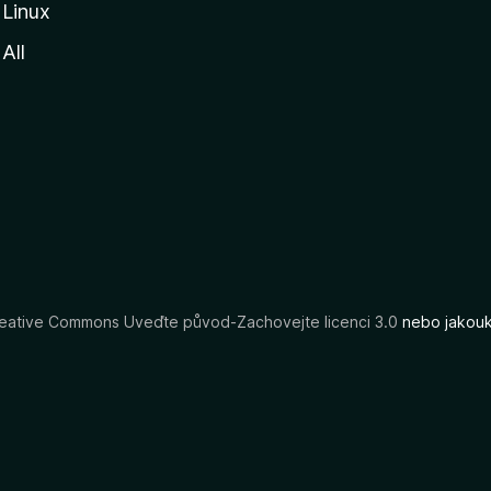
Linux
All
eative Commons Uveďte původ-Zachovejte licenci 3.0
nebo jakouko