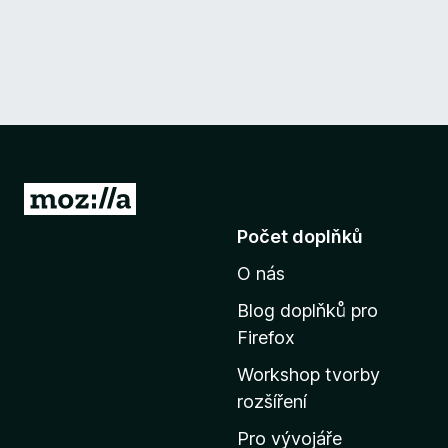
P
ř
Počet doplňků
e
O nás
j
í
Blog doplňků pro
t
Firefox
n
Workshop tvorby
a
rozšíření
d
o
Pro vývojáře