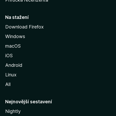
u
s
t
Na stažení
r
Download Firefox
á
Windows
n
k
macOS
u
iOS
M
o
Android
z
Linux
i
All
l
l
y
Nejnovější sestavení
Nightly