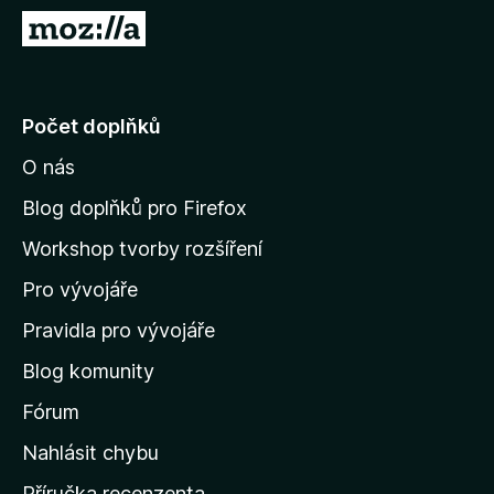
č
P
e
ř
F
e
i
j
Počet doplňků
r
í
e
O nás
t
f
n
o
Blog doplňků pro Firefox
x
a
Workshop tvorby rozšíření
d
Pro vývojáře
o
m
Pravidla pro vývojáře
o
Blog komunity
v
s
Fórum
k
Nahlásit chybu
o
Příručka recenzenta