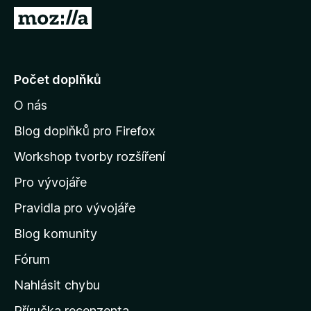
č
P
e
ř
F
e
i
j
Počet doplňků
r
í
e
O nás
t
f
n
o
Blog doplňků pro Firefox
x
a
Workshop tvorby rozšíření
d
Pro vývojáře
o
m
Pravidla pro vývojáře
o
Blog komunity
v
s
Fórum
k
Nahlásit chybu
o
Příručka recenzenta