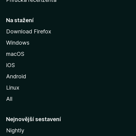
u
s
t
Na stažení
r
Download Firefox
á
Windows
n
k
macOS
u
iOS
M
o
Android
z
Linux
i
All
l
l
y
Nejnovější sestavení
Nightly