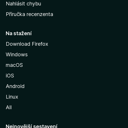
k
Nahlásit chybu
o
Příručka recenzenta
u
s
t
Na stažení
r
Download Firefox
á
Windows
n
k
macOS
u
iOS
M
o
Android
z
Linux
i
All
l
l
y
Nejnovější sestavení