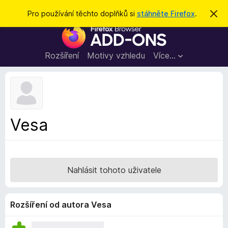
H
Přihlásit se
Pro používání těchto doplňků si
stáhněte Firefox
.
S
k
l
D
r
e
ý
o
t
d
p
Rozšíření
Motivy vzhledu
Více…
a
l
t
ň
k
y
d
Vesa
o
p
r
o
Nahlásit tohoto uživatele
h
l
í
Rozšíření od autora Vesa
ž
e