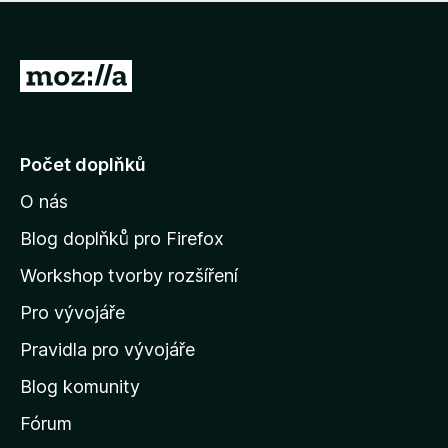
í
d
o
m
n
n
o
e
P
c
h
e
ř
o
n
e
d
o
n
j
Počet doplňků
o
í
c
O nás
t
e
n
n
Blog doplňků pro Firefox
o
a
Workshop tvorby rozšíření
d
Pro vývojáře
o
m
Pravidla pro vývojáře
o
Blog komunity
v
s
Fórum