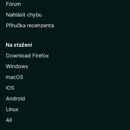
s
Fórum
k
Nahlásit chybu
o
Příručka recenzenta
u
s
t
Na stažení
r
Download Firefox
á
Windows
n
k
macOS
u
iOS
M
o
Android
z
Linux
i
All
l
l