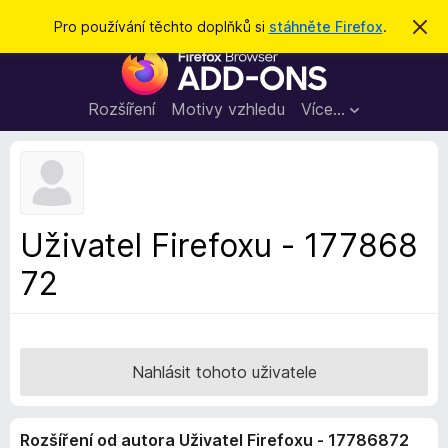
H
Přihlásit se
Pro používání těchto doplňků si
stáhněte Firefox
.
S
k
l
D
r
e
ý
o
t
d
p
Rozšíření
Motivy vzhledu
Více…
a
l
t
ň
k
y
d
Uživatel Firefoxu - 177868
o
72
p
r
o
h
l
Nahlásit tohoto uživatele
í
ž
Rozšíření od autora Uživatel Firefoxu - 17786872
e