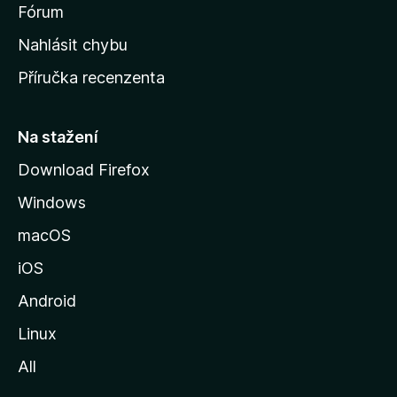
s
Fórum
k
Nahlásit chybu
o
Příručka recenzenta
u
s
t
Na stažení
r
Download Firefox
á
Windows
n
k
macOS
u
iOS
M
o
Android
z
Linux
i
All
l
l