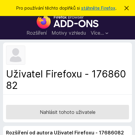
H
Přihlásit se
Pro používání těchto doplňků si
stáhněte Firefox
.
S
k
l
D
r
e
ý
o
t
d
p
Rozšíření
Motivy vzhledu
Více…
a
l
t
ň
k
y
d
Uživatel Firefoxu - 176860
o
82
p
r
o
h
l
Nahlásit tohoto uživatele
í
ž
Rozšíření od autora Uživatel Firefoxu - 17686082
e