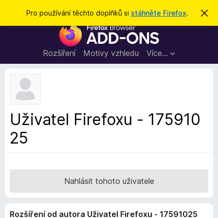
H
Přihlásit se
Pro používání těchto doplňků si
stáhněte Firefox
.
S
k
l
D
r
e
ý
o
t
d
p
Rozšíření
Motivy vzhledu
Více…
a
l
t
ň
k
y
d
Uživatel Firefoxu - 175910
o
25
p
r
o
h
l
Nahlásit tohoto uživatele
í
ž
Rozšíření od autora Uživatel Firefoxu - 17591025
e