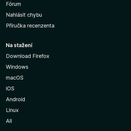
s
Fórum
k
Nahlásit chybu
o
Příručka recenzenta
u
s
t
Na stažení
r
Download Firefox
á
Windows
n
k
macOS
u
iOS
M
o
Android
z
Linux
i
All
l
l