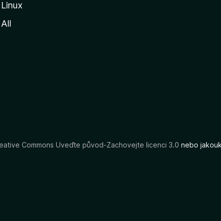
Linux
All
eative Commons Uveďte původ-Zachovejte licenci 3.0
nebo jakouko