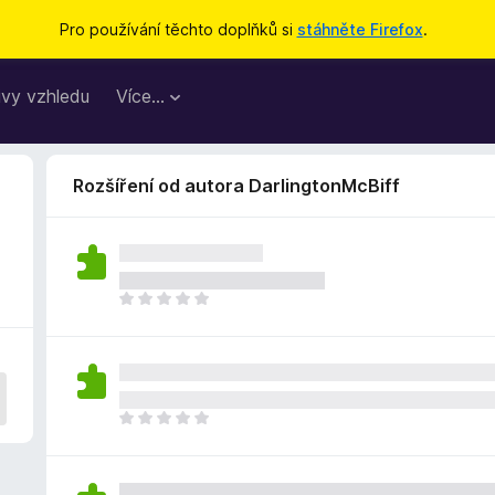
Pro používání těchto doplňků si
stáhněte Firefox
.
vy vzhledu
Více…
Rozšíření od autora DarlingtonMcBiff
Z
a
t
í
m
n
Z
e
a
h
t
o
í