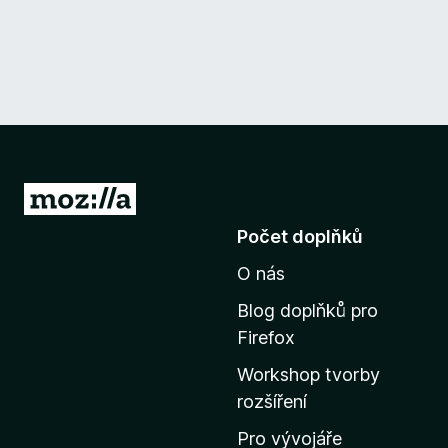
P
ř
Počet doplňků
e
O nás
j
í
Blog doplňků pro
t
Firefox
n
Workshop tvorby
a
rozšíření
d
o
Pro vývojáře