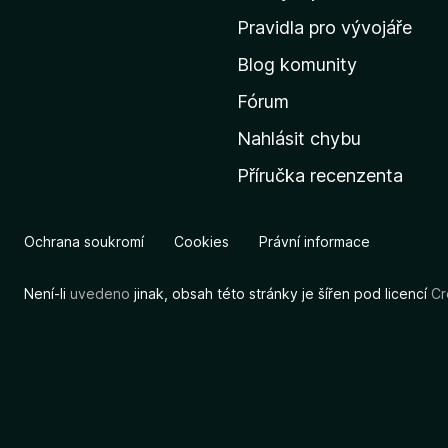
m
Pravidla pro vývojáře
o
Blog komunity
v
s
Fórum
k
Nahlásit chybu
o
Příručka recenzenta
u
s
t
Ochrana soukromí
Cookies
Právní informace
r
á
Není-li
uvedeno
jinak, obsah této stránky je šířen pod licencí
Cr
n
k
u
M
o