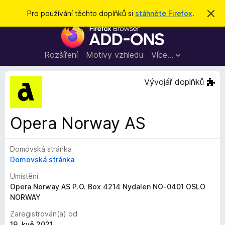
H
Přihlásit se
Pro používání těchto doplňků si
stáhněte Firefox
.
S
k
l
D
r
e
ý
o
t
d
p
Rozšíření
Motivy vzhledu
Více…
a
l
t
ň
Vývojář doplňků
k
y
d
Opera Norway AS
o
p
Domovská stránka
r
Domovská stránka
o
h
Umístění
l
Opera Norway AS P.O. Box 4214 Nydalen NO-0401 OSLO
NORWAY
í
ž
Zaregistrován(a) od
e
19. kvě 2021