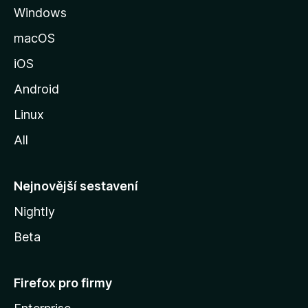
Windows
n
k
macOS
u
iOS
M
o
Android
z
Linux
i
All
l
l
y
Nejnovější sestavení
Nightly
Beta
Firefox pro firmy