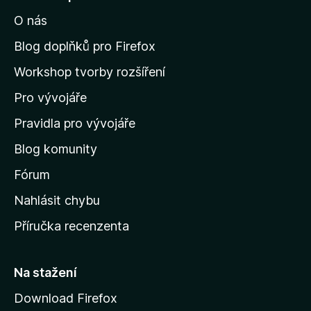
o
í
c
O nás
t
e
n
n
Blog doplňků pro Firefox
o
a
Workshop tvorby rozšíření
d
Pro vývojáře
o
m
Pravidla pro vývojáře
o
Blog komunity
v
s
Fórum
k
Nahlásit chybu
o
Příručka recenzenta
u
s
t
Na stažení
r
Download Firefox
á