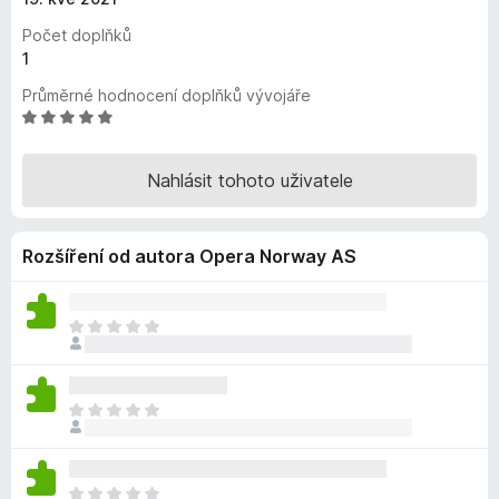
č
Počet doplňků
e
1
F
Průměrné hodnocení doplňků vývojáře
i
H
r
o
e
d
Nahlásit tohoto uživatele
f
n
o
o
x
c
Rozšíření od autora Opera Norway AS
e
n
í
:
Z
5
a
z
t
5
í
Z
m
a
n
t
e
í
h
Z