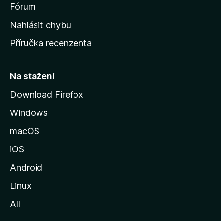
s
Fórum
k
Nahlásit chybu
o
Příručka recenzenta
u
s
t
Na stažení
r
Download Firefox
á
Windows
n
k
macOS
u
iOS
M
o
Android
z
Linux
i
All
l
l