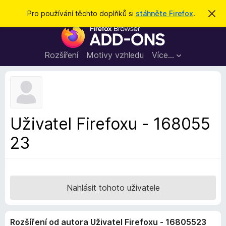
H
Přihlásit se
Pro používání těchto doplňků si
stáhněte Firefox
.
S
k
l
D
r
e
ý
o
t
d
p
Rozšíření
Motivy vzhledu
Více…
a
l
t
ň
k
y
d
Uživatel Firefoxu - 168055
o
23
p
r
o
h
l
Nahlásit tohoto uživatele
í
ž
Rozšíření od autora Uživatel Firefoxu - 16805523
e