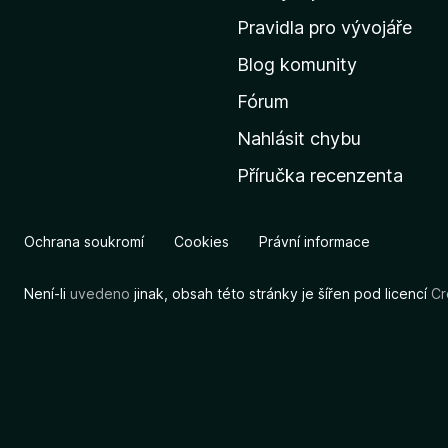
m
Pravidla pro vývojáře
o
Blog komunity
v
s
Fórum
k
Nahlásit chybu
o
Příručka recenzenta
u
s
t
Ochrana soukromí
Cookies
Právní informace
r
á
Není-li
uvedeno
jinak, obsah této stránky je šířen pod licencí
Cr
n
k
u
M
o