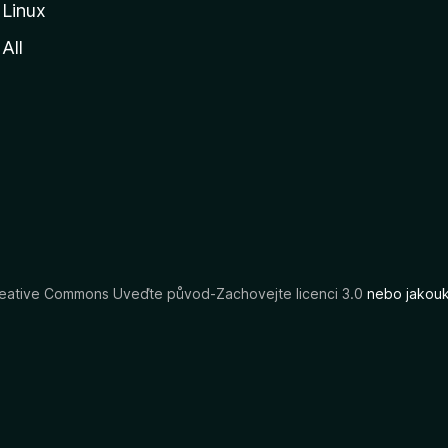
Linux
All
eative Commons Uveďte původ-Zachovejte licenci 3.0
nebo jakouko