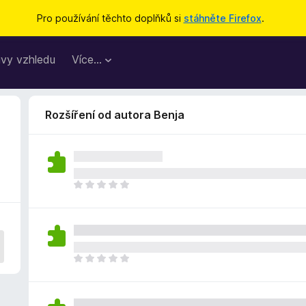
Pro používání těchto doplňků si
stáhněte Firefox
.
vy vzhledu
Více…
Rozšíření od autora Benja
Z
a
t
í
m
n
Z
e
a
h
t
o
í