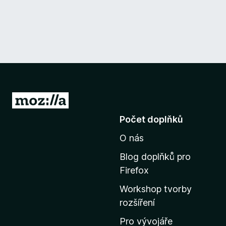
P
ř
Počet doplňků
e
O nás
j
í
Blog doplňků pro
t
Firefox
n
Workshop tvorby
a
rozšíření
d
o
Pro vývojáře