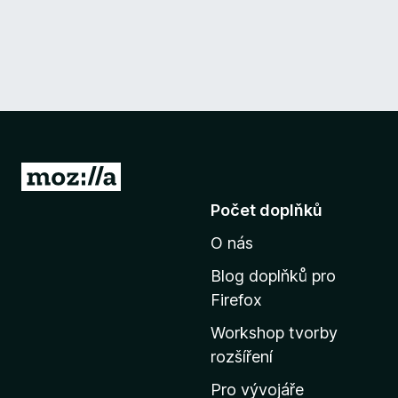
P
ř
Počet doplňků
e
O nás
j
í
Blog doplňků pro
t
Firefox
n
Workshop tvorby
a
rozšíření
d
o
Pro vývojáře