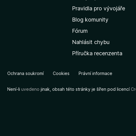
m
Pravidla pro vývojáře
o
Blog komunity
v
s
Fórum
k
Nahlásit chybu
o
Příručka recenzenta
u
s
t
Ochrana soukromí
Cookies
Právní informace
r
á
Není-li
uvedeno
jinak, obsah této stránky je šířen pod licencí
Cr
n
k
u
M
o