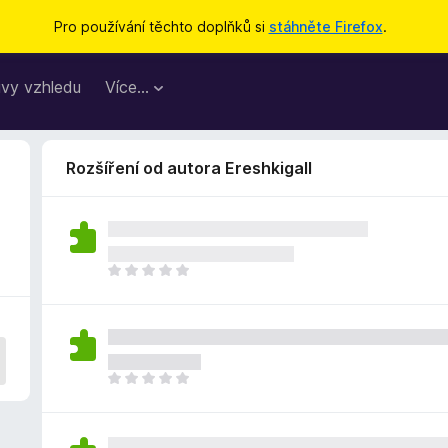
Pro používání těchto doplňků si
stáhněte Firefox
.
vy vzhledu
Více…
Rozšíření od autora Ereshkigall
Z
a
t
í
m
n
Z
e
a
h
t
o
í