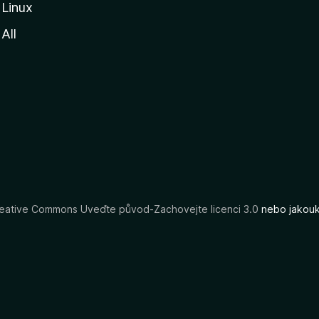
Linux
All
eative Commons Uveďte původ-Zachovejte licenci 3.0
nebo jakouko