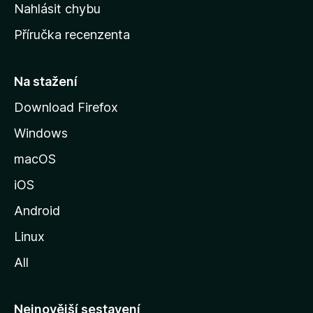
k
Nahlásit chybu
o
Příručka recenzenta
u
s
t
Na stažení
r
Download Firefox
á
Windows
n
k
macOS
u
iOS
M
o
Android
z
Linux
i
All
l
l
y
Nejnovější sestavení