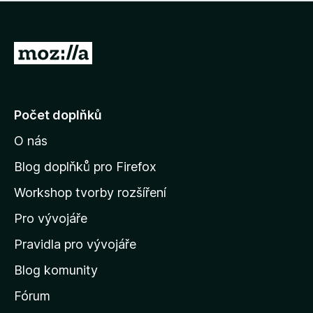
í
d
o
m
n
n
o
e
P
c
h
e
ř
o
n
e
d
o
n
j
Počet doplňků
o
í
c
O nás
t
e
n
n
Blog doplňků pro Firefox
o
a
Workshop tvorby rozšíření
d
Pro vývojáře
o
m
Pravidla pro vývojáře
o
Blog komunity
v
s
Fórum