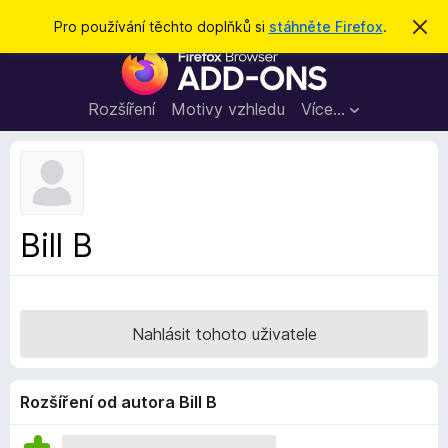
H
Přihlásit se
Pro používání těchto doplňků si
stáhněte Firefox
.
S
k
l
D
r
e
ý
o
t
d
p
Rozšíření
Motivy vzhledu
Více…
a
l
t
ň
k
y
d
Bill B
o
p
r
o
Nahlásit tohoto uživatele
h
l
í
Rozšíření od autora Bill B
ž
e