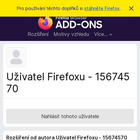
H
Přihlásit se
Pro používání těchto doplňků si
stáhněte Firefox
.
S
k
l
D
r
e
ý
o
t
d
p
Rozšíření
Motivy vzhledu
Více…
a
l
t
ň
k
y
d
Uživatel Firefoxu - 156745
o
70
p
r
o
h
l
Nahlásit tohoto uživatele
í
ž
Rozšíření od autora Uživatel Firefoxu - 15674570
e