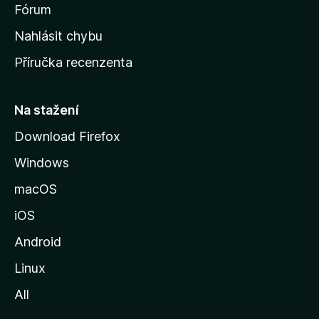
s
Fórum
k
Nahlásit chybu
o
Příručka recenzenta
u
s
t
Na stažení
r
Download Firefox
á
Windows
n
k
macOS
u
iOS
M
o
Android
z
Linux
i
All
l
l