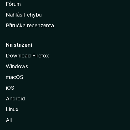
s
Fórum
k
Nahlásit chybu
o
Příručka recenzenta
u
s
t
Na stažení
r
Download Firefox
á
Windows
n
k
macOS
u
iOS
M
o
Android
z
Linux
i
All
l
l