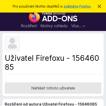
H
Přihlásit se
Pro používání těchto doplňků si
stáhněte Firefox
.
S
k
l
D
r
e
ý
o
t
d
p
Rozšíření
Motivy vzhledu
Více…
a
l
t
ň
k
y
d
Uživatel Firefoxu - 156460
o
85
p
r
o
h
l
Nahlásit tohoto uživatele
í
ž
Rozšíření od autora Uživatel Firefoxu - 15646085
e