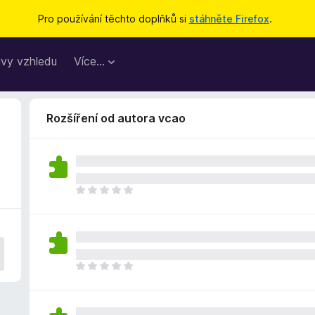
Pro používání těchto doplňků si
stáhněte Firefox
.
vy vzhledu
Více…
Rozšíření od autora vcao
Z
a
t
í
m
n
Z
e
a
h
t
o
í