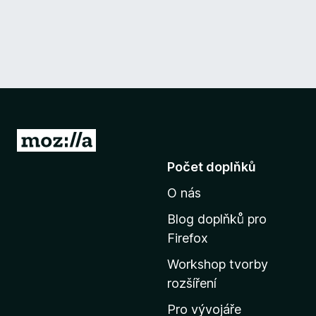
P
ř
Počet doplňků
e
O nás
j
í
Blog doplňků pro
t
Firefox
n
Workshop tvorby
a
rozšíření
d
o
Pro vývojáře