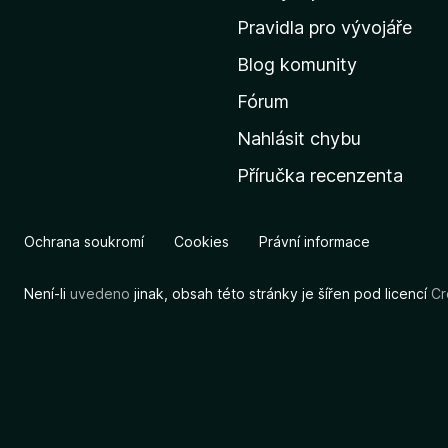
m
Pravidla pro vývojáře
o
Blog komunity
v
s
Fórum
k
Nahlásit chybu
o
Příručka recenzenta
u
s
t
Ochrana soukromí
Cookies
Právní informace
r
á
Není-li
uvedeno
jinak, obsah této stránky je šířen pod licencí
Cr
n
k
u
M
o