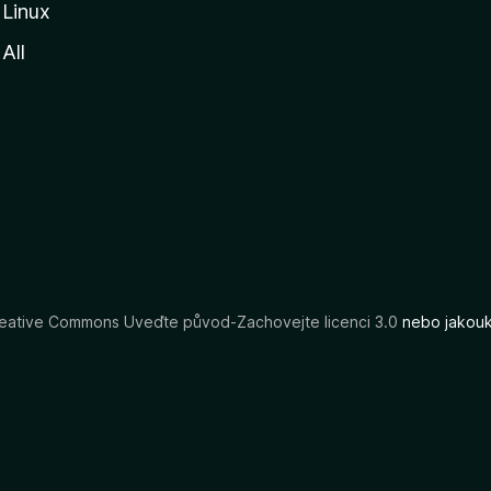
Linux
All
eative Commons Uveďte původ-Zachovejte licenci 3.0
nebo jakouko