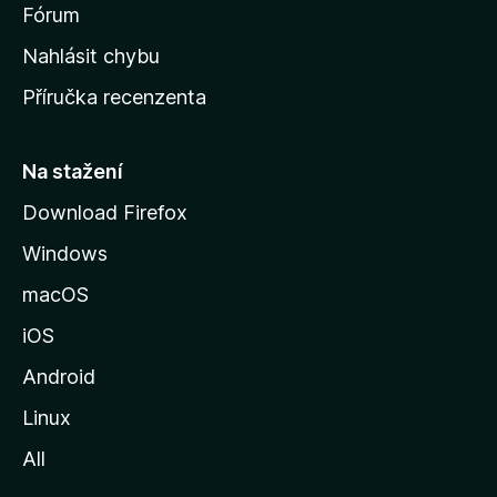
s
Fórum
k
Nahlásit chybu
o
Příručka recenzenta
u
s
t
Na stažení
r
Download Firefox
á
Windows
n
k
macOS
u
iOS
M
o
Android
z
Linux
i
All
l
l