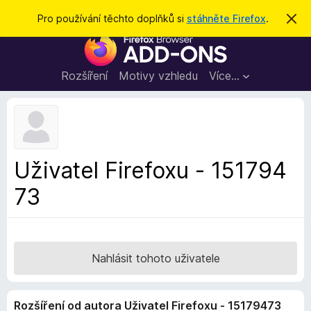
H
Přihlásit se
Pro používání těchto doplňků si
stáhněte Firefox
.
S
k
l
D
r
e
ý
o
t
d
p
Rozšíření
Motivy vzhledu
Více…
a
l
t
ň
k
y
d
Uživatel Firefoxu - 151794
o
73
p
r
o
h
l
Nahlásit tohoto uživatele
í
ž
Rozšíření od autora Uživatel Firefoxu - 15179473
e