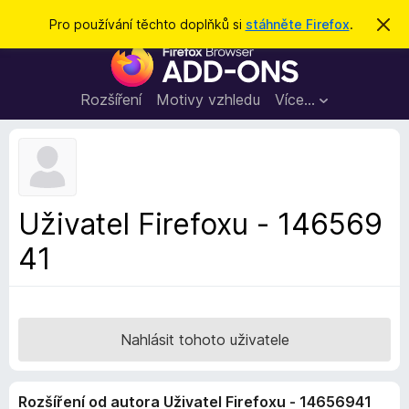
H
Přihlásit se
Pro používání těchto doplňků si
stáhněte Firefox
.
S
k
l
D
r
e
ý
o
t
d
p
Rozšíření
Motivy vzhledu
Více…
a
l
t
ň
k
y
d
Uživatel Firefoxu - 146569
o
41
p
r
o
h
l
Nahlásit tohoto uživatele
í
ž
Rozšíření od autora Uživatel Firefoxu - 14656941
e