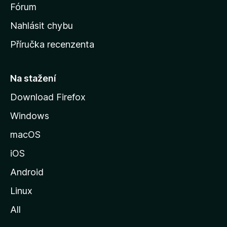
s
Fórum
k
Nahlásit chybu
o
Příručka recenzenta
u
s
t
Na stažení
r
Download Firefox
á
Windows
n
k
macOS
u
iOS
M
o
Android
z
Linux
i
All
l
l