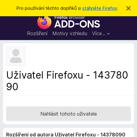
H
Přihlásit se
Pro používání těchto doplňků si
stáhněte Firefox
.
S
k
l
D
r
e
ý
o
t
d
p
Rozšíření
Motivy vzhledu
Více…
a
l
t
ň
k
y
d
Uživatel Firefoxu - 143780
o
90
p
r
o
h
l
Nahlásit tohoto uživatele
í
ž
Rozšíření od autora Uživatel Firefoxu - 14378090
e