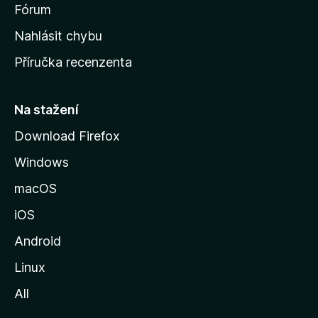
s
Fórum
k
Nahlásit chybu
o
Příručka recenzenta
u
s
t
Na stažení
r
Download Firefox
á
Windows
n
k
macOS
u
iOS
M
o
Android
z
Linux
i
All
l
l