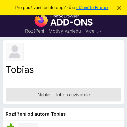
H
Přihlásit se
Pro používání těchto doplňků si
stáhněte Firefox
.
S
k
l
D
r
e
ý
o
t
d
p
Rozšíření
Motivy vzhledu
Více…
a
l
t
ň
k
y
d
Tobias
o
p
r
o
Nahlásit tohoto uživatele
h
l
í
Rozšíření od autora Tobias
ž
e