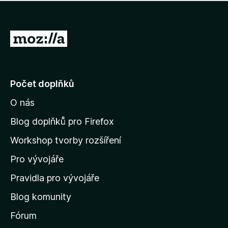
í
d
o
m
n
n
o
e
P
c
h
e
ř
o
n
e
d
o
n
j
Počet doplňků
o
í
c
O nás
t
e
n
n
Blog doplňků pro Firefox
o
a
Workshop tvorby rozšíření
d
Pro vývojáře
o
m
Pravidla pro vývojáře
o
Blog komunity
v
s
Fórum