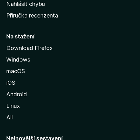
k
Nahlásit chybu
o
Příručka recenzenta
u
s
t
Na stažení
r
Download Firefox
á
Windows
n
k
macOS
u
iOS
M
o
Android
z
Linux
i
All
l
l
y
Nejnovější sestavení