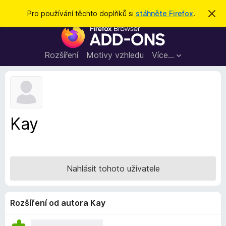
H
Přihlásit se
Pro používání těchto doplňků si
stáhněte Firefox
.
S
k
l
D
r
e
ý
o
t
d
p
Rozšíření
Motivy vzhledu
Více…
a
l
t
ň
k
y
d
Kay
o
p
r
o
Nahlásit tohoto uživatele
h
l
í
Rozšíření od autora Kay
ž
e