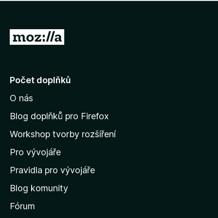
í
d
o
m
n
n
o
e
P
c
h
e
ř
o
n
e
d
o
n
j
Počet doplňků
o
í
c
O nás
t
e
n
n
Blog doplňků pro Firefox
o
a
Workshop tvorby rozšíření
d
Pro vývojáře
o
m
Pravidla pro vývojáře
o
Blog komunity
v
s
Fórum