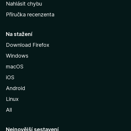
k
Nahlásit chybu
o
Příručka recenzenta
u
s
t
Na stažení
r
Download Firefox
á
Windows
n
k
macOS
u
iOS
M
o
Android
z
Linux
i
All
l
l
y
Nejnovější sestavení