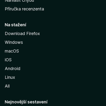
Nahlásit chybu
o
Příručka recenzenta
u
s
t
Na stažení
r
Download Firefox
á
Windows
n
k
macOS
u
iOS
M
o
Android
z
Linux
i
All
l
l
y
Nejnovější sestavení