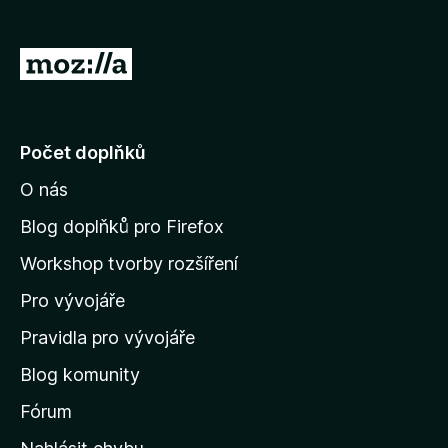
č
e
P
F
ř
i
e
r
e
j
Počet doplňků
f
í
o
O nás
t
x
n
Blog doplňků pro Firefox
a
Workshop tvorby rozšíření
d
Pro vývojáře
o
m
Pravidla pro vývojáře
o
Blog komunity
v
s
Fórum
k