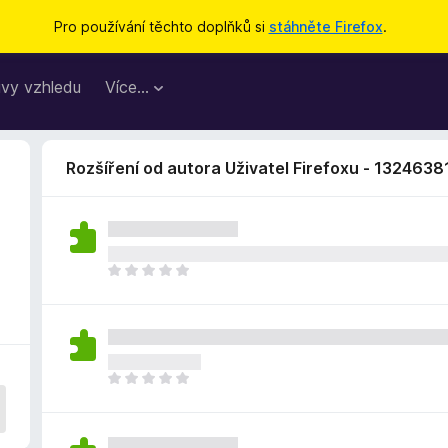
Pro používání těchto doplňků si
stáhněte Firefox
.
vy vzhledu
Více…
Rozšíření od autora Uživatel Firefoxu - 1324638
Z
a
t
í
m
n
Z
e
a
h
t
o
í