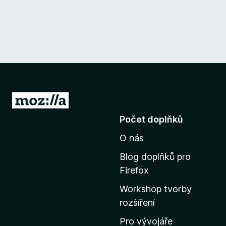
P
ř
Počet doplňků
e
O nás
j
í
Blog doplňků pro
t
Firefox
n
Workshop tvorby
a
rozšíření
d
o
Pro vývojáře