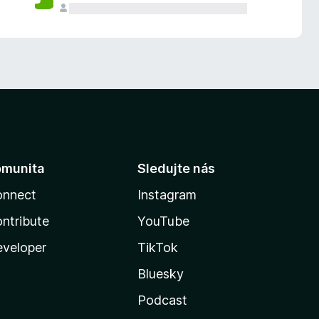
omunita
Sledujte nás
onnect
Instagram
ntribute
YouTube
veloper
TikTok
Bluesky
Podcast