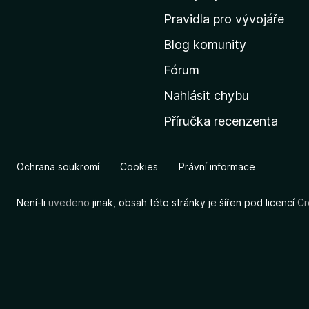
m
Pravidla pro vývojáře
o
Blog komunity
v
s
Fórum
k
Nahlásit chybu
o
Příručka recenzenta
u
s
t
Ochrana soukromí
Cookies
Právní informace
r
á
Není-li
uvedeno
jinak, obsah této stránky je šířen pod licencí
Cr
n
k
u
M
o