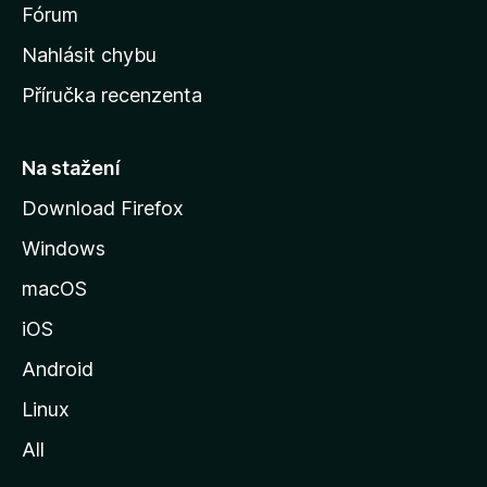
s
Fórum
k
Nahlásit chybu
o
Příručka recenzenta
u
s
t
Na stažení
r
Download Firefox
á
Windows
n
k
macOS
u
iOS
M
o
Android
z
Linux
i
All
l
l