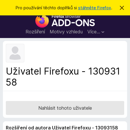
H
Přihlásit se
Pro používání těchto doplňků si
stáhněte Firefox
.
S
k
l
D
r
e
ý
o
t
d
p
Rozšíření
Motivy vzhledu
Více…
a
l
t
ň
k
y
d
Uživatel Firefoxu - 130931
o
58
p
r
o
h
l
Nahlásit tohoto uživatele
í
ž
Rozšíření od autora Uživatel Firefoxu - 13093158
e