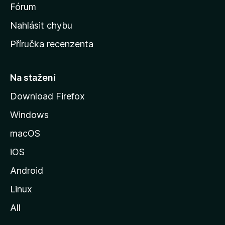
s
Fórum
k
Nahlásit chybu
o
Příručka recenzenta
u
s
t
Na stažení
r
Download Firefox
á
Windows
n
k
macOS
u
iOS
M
o
Android
z
Linux
i
All
l
l