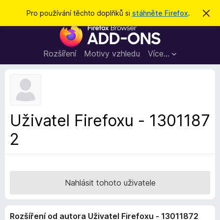
H
Přihlásit se
Pro používání těchto doplňků si
stáhněte Firefox
.
S
k
l
D
r
e
ý
o
t
d
p
Rozšíření
Motivy vzhledu
Více…
a
l
t
ň
k
y
d
Uživatel Firefoxu - 1301187
o
2
p
r
o
h
l
Nahlásit tohoto uživatele
í
ž
Rozšíření od autora Uživatel Firefoxu - 13011872
e