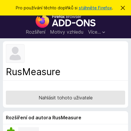
H
Přihlásit se
Pro používání těchto doplňků si
stáhněte Firefox
.
S
k
l
D
r
e
ý
o
t
d
p
Rozšíření
Motivy vzhledu
Více…
a
l
t
ň
k
y
d
RusMeasure
o
p
r
o
Nahlásit tohoto uživatele
h
l
í
Rozšíření od autora RusMeasure
ž
e