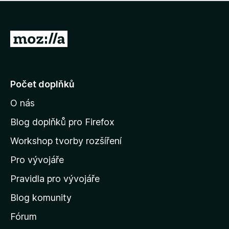
í
d
o
m
n
n
o
e
P
c
h
e
ř
o
n
e
d
o
n
j
Počet doplňků
o
í
c
O nás
t
e
n
n
Blog doplňků pro Firefox
o
a
Workshop tvorby rozšíření
d
Pro vývojáře
o
m
Pravidla pro vývojáře
o
Blog komunity
v
s
Fórum