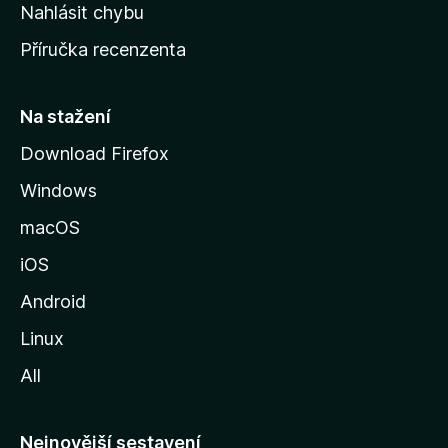
k
Nahlásit chybu
o
Příručka recenzenta
u
s
t
Na stažení
r
Download Firefox
á
Windows
n
k
macOS
u
iOS
M
o
Android
z
Linux
i
All
l
l
y
Nejnovější sestavení