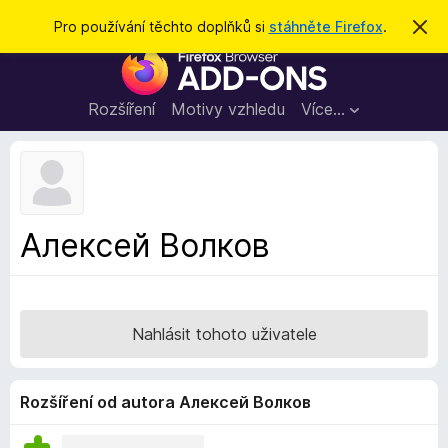
H
Přihlásit se
Pro používání těchto doplňků si
stáhněte Firefox
.
S
k
l
D
r
e
ý
o
t
d
p
Rozšíření
Motivy vzhledu
Více…
a
l
t
ň
k
y
d
Алексей Волков
o
p
r
o
Nahlásit tohoto uživatele
h
l
í
Rozšíření od autora Алексей Волков
ž
e