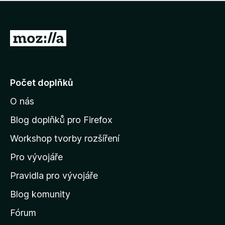
í
d
o
m
n
n
o
e
P
c
h
e
ř
o
n
e
d
o
n
j
Počet doplňků
o
í
c
O nás
t
e
n
n
Blog doplňků pro Firefox
o
a
Workshop tvorby rozšíření
d
Pro vývojáře
o
m
Pravidla pro vývojáře
o
Blog komunity
v
s
Fórum