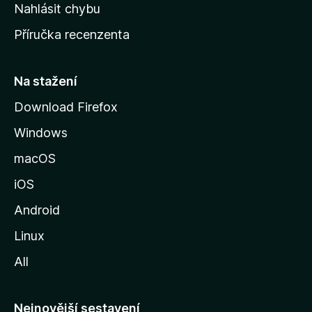
k
Nahlásit chybu
o
Příručka recenzenta
u
s
t
Na stažení
r
Download Firefox
á
Windows
n
k
macOS
u
iOS
M
o
Android
z
Linux
i
All
l
l
y
Nejnovější sestavení