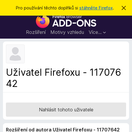
H
Přihlásit se
Pro používání těchto doplňků si
stáhněte Firefox
.
S
k
l
D
r
e
ý
o
t
d
p
Rozšíření
Motivy vzhledu
Více…
a
l
t
ň
k
y
d
Uživatel Firefoxu - 117076
o
42
p
r
o
h
l
Nahlásit tohoto uživatele
í
ž
Rozšíření od autora Uživatel Firefoxu - 11707642
e