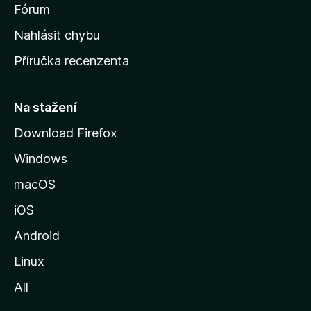
s
Fórum
k
Nahlásit chybu
o
Příručka recenzenta
u
s
t
Na stažení
r
Download Firefox
á
Windows
n
k
macOS
u
iOS
M
o
Android
z
Linux
i
All
l
l