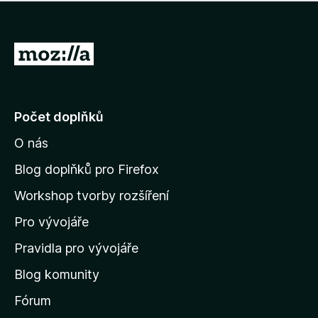
í
d
o
m
n
n
o
e
P
c
h
e
ř
o
n
e
d
o
n
j
Počet doplňků
o
í
c
O nás
t
e
n
n
Blog doplňků pro Firefox
o
a
Workshop tvorby rozšíření
d
Pro vývojáře
o
m
Pravidla pro vývojáře
o
Blog komunity
v
s
Fórum