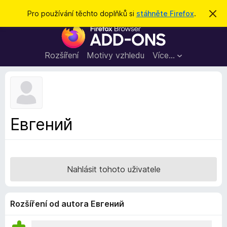
H
Přihlásit se
Pro používání těchto doplňků si
stáhněte Firefox
.
S
k
l
D
r
e
ý
o
t
d
p
Rozšíření
Motivy vzhledu
Více…
a
l
t
ň
k
y
d
Евгений
o
p
r
o
Nahlásit tohoto uživatele
h
l
í
Rozšíření od autora Евгений
ž
e