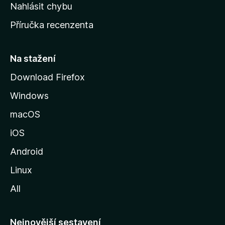
k
Nahlásit chybu
o
Příručka recenzenta
u
s
t
Na stažení
r
Download Firefox
á
Windows
n
k
macOS
u
iOS
M
o
Android
z
Linux
i
All
l
l
y
Nejnovější sestavení