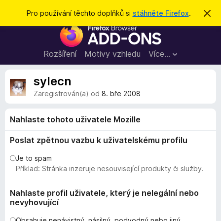
H
Přihlásit se
Pro používání těchto doplňků si
stáhněte Firefox
.
S
k
l
D
r
e
ý
o
t
d
p
Rozšíření
Motivy vzhledu
Více…
a
l
t
ň
sylecn
k
Zaregistrován(a) od
8. bře 2008
y
d
Nahlaste tohoto uživatele Mozille
o
p
Poslat zpětnou vazbu k uživatelskému profilu
r
Je to spam
o
Příklad: Stránka inzeruje nesouvisející produkty či služby.
h
l
Nahlaste profil uživatele, který je nelegální nebo
í
nevyhovující
ž
e
Obsahuje nenávistný, násilný, podvodný nebo jiný