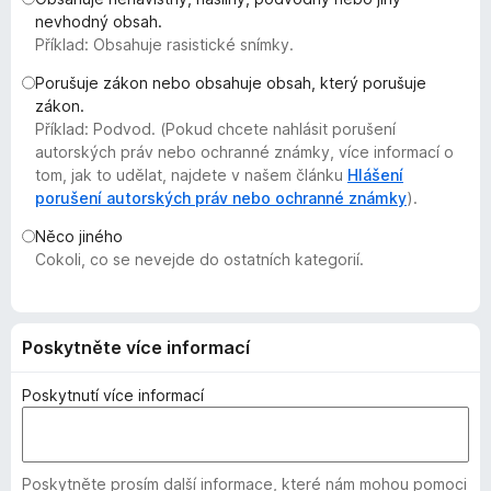
č
nevhodný obsah.
Příklad: Obsahuje rasistické snímky.
e
F
Porušuje zákon nebo obsahuje obsah, který porušuje
i
zákon.
r
Příklad: Podvod. (Pokud chcete nahlásit porušení
e
autorských práv nebo ochranné známky, více informací o
tom, jak to udělat, najdete v našem článku
Hlášení
f
porušení autorských práv nebo ochranné známky
).
o
x
Něco jiného
Cokoli, co se nevejde do ostatních kategorií.
Poskytněte více informací
Poskytnutí více informací
Poskytněte prosím další informace, které nám mohou pomoci