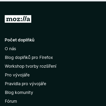
)
á
n
o
P
)
ř
e
j
Počet doplňků
í
O nás
t
n
Blog doplňků pro Firefox
a
Workshop tvorby rozšíření
d
Pro vývojáře
o
m
Pravidla pro vývojáře
o
Blog komunity
v
s
Fórum