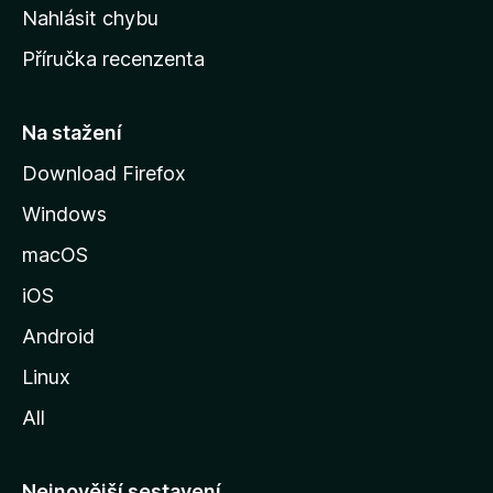
k
Nahlásit chybu
o
Příručka recenzenta
u
s
t
Na stažení
r
Download Firefox
á
Windows
n
k
macOS
u
iOS
M
o
Android
z
Linux
i
All
l
l
y
Nejnovější sestavení