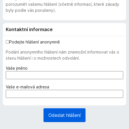
porozumět vašemu hlášení (včetně informací, které zásady
byly podle vás porušeny).
Kontaktní informace
Podejte hlášení anonymně
Podání anonymního hlášení nám znemožní informovat vás o
stavu hlášení i o možnostech odvolání.
(
Vaše jméno
v
y
ž
(
Vaše e-mailová adresa
a
v
d
y
o
ž
v
a
Odeslat hlášení
á
d
n
o
o
v